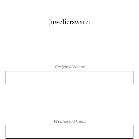
Juweliersware:
Besigheid Naam:
Webtuiste Skakel: