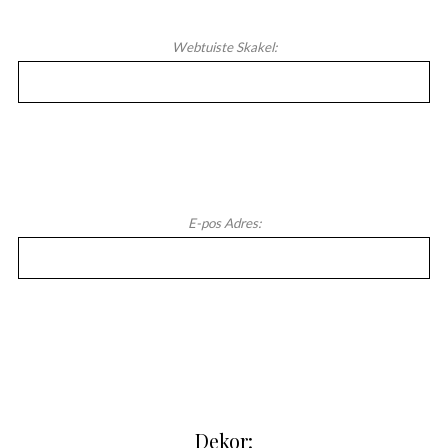
Webtuiste Skakel:
E-pos Adres:
Dekor: