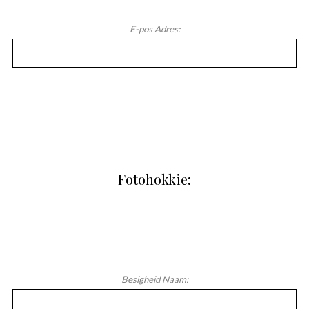
E-pos Adres:
Fotohokkie:
Besigheid Naam: