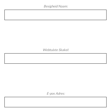
Besigheid Naam:
Webtuiste Skakel:
E-pos Adres: