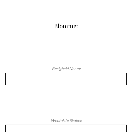
Blomme:
Besigheid Naam:
Webtuiste Skakel: