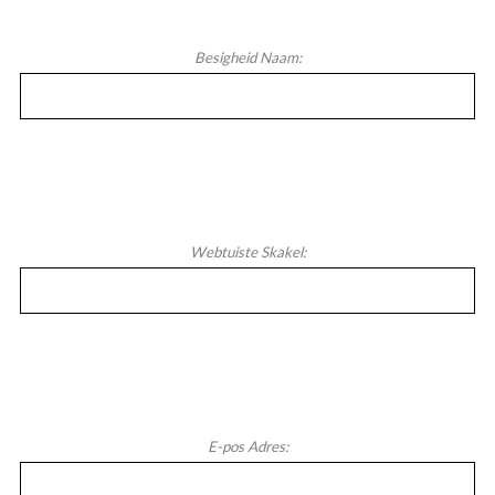
Besigheid Naam:
Webtuiste Skakel:
E-pos Adres: