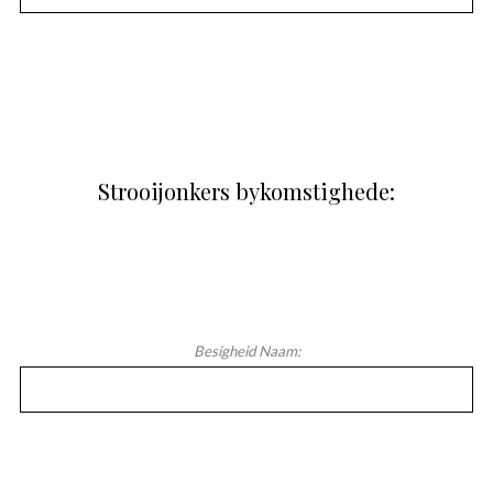
Strooijonkers bykomstighede:
Besigheid Naam: