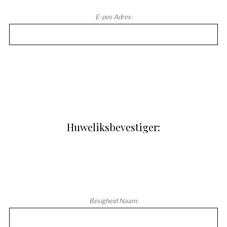
E-pos Adres:
Huweliksbevestiger:
Besigheid Naam: