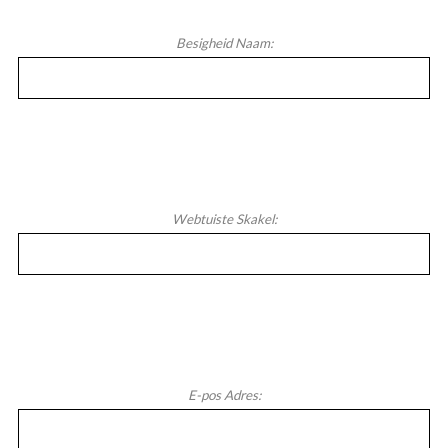
Besigheid Naam:
Webtuiste Skakel:
E-pos Adres: