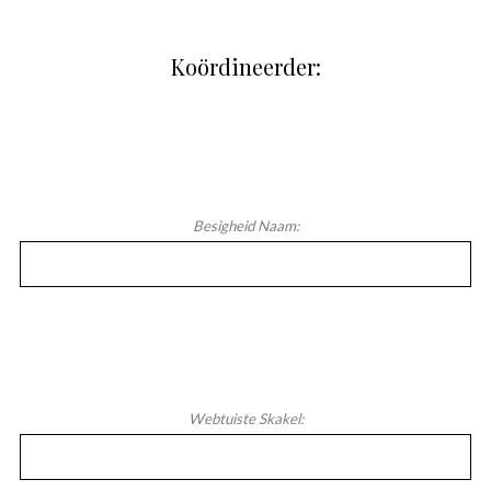
Koördineerder:
Besigheid Naam:
Webtuiste Skakel: