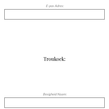
E-pos Adres:
Troukoek:
Besigheid Naam: